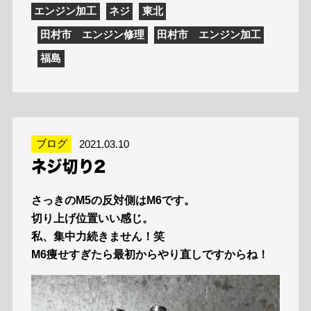
エンジン加工
ネジ
東北
田村市 エンジン修理
田村市 エンジン加工
福島
ブログ
2021.03.10
ネジ切り2
さっきのM5の反対側はM6です。
切り上げ位置いい感じ。
私、集中力続きません！笑
M6痩せすぎたら最初からやり直しですからね！