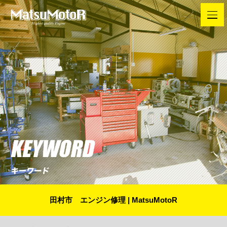
田村市 エンジン修理 | MatsuMotoR