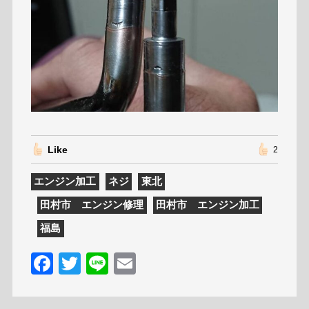
Like
2
エンジン加工
ネジ
東北
田村市 エンジン修理
田村市 エンジン加工
福島
F
T
Li
E
a
w
n
m
c
itt
e
ai