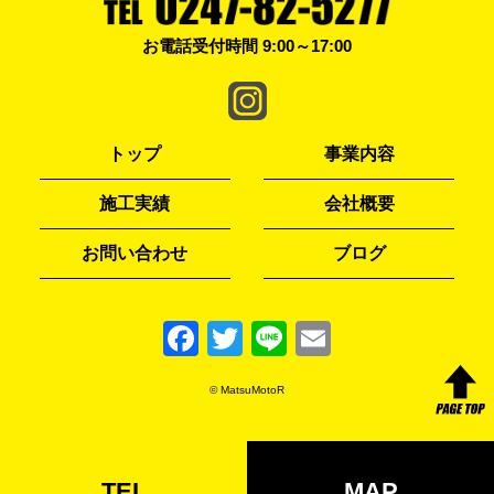
お電話受付時間 9:00～17:00
トップ
事業内容
施工実績
会社概要
お問い合わせ
ブログ
F
T
Li
E
a
w
n
m
© MatsuMotoR
c
itt
e
ai
e
er
l
b
TEL
MAP