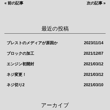
«
前の記事
次の記事
»
e
er
l
b
o
最近の投稿
o
k
ブレストのメディアが原因か
2023/11/14
ブロックの加工
2021/12/07
エンジン初開封
2021/03/12
ネジ変更！
2021/03/12
ネジ切り2
2021/03/10
アーカイブ