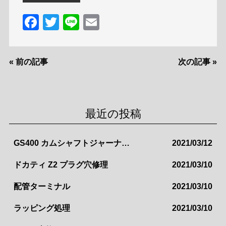
F
T
Li
E
a
w
n
m
c
itt
e
ai
«
前の記事
次の記事
»
e
er
l
b
o
最近の投稿
o
k
GS400 カムシャフトジャーナル修正
2021/03/12
ドカティ Z2 プラグ穴修理
2021/03/10
配管ターミナル
2021/03/10
ラッピング処理
2021/03/10