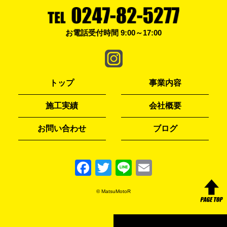
お電話受付時間 9:00～17:00
トップ
事業内容
施工実績
会社概要
お問い合わせ
ブログ
F
T
Li
E
a
w
n
m
© MatsuMotoR
c
itt
e
ai
e
er
l